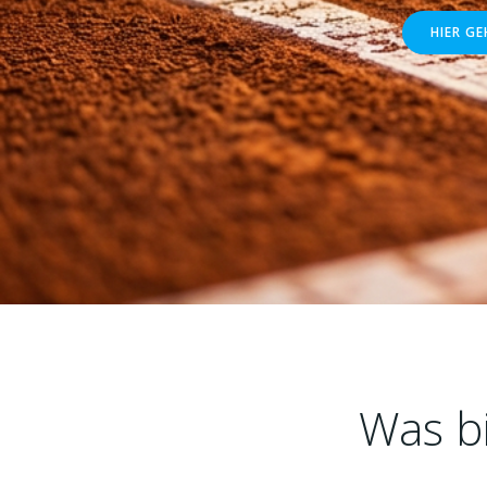
HIER GE
Was b