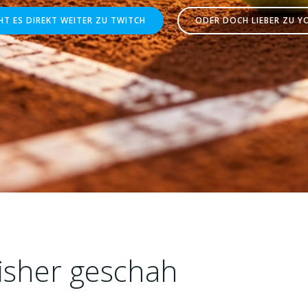
HT ES DIREKT WEITER ZU TWITCH
ODER DOCH LIEBER ZU Y
isher geschah
...