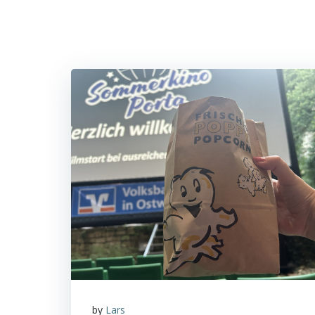
by
Lars