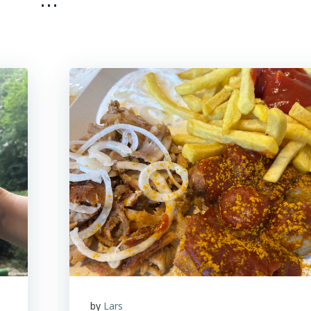
by
Lars