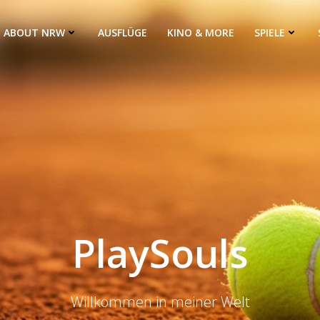
ABOUT NRW
AUSFLÜGE
KINO & MORE
SPIELE
PlaySouls
Willkommen in meiner Welt