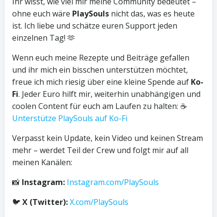
Ihr wisst, wie viel mir meine Community bedeutet –
ohne euch wäre
PlaySouls
nicht das, was es heute
ist. Ich liebe und schätze euren Support jeden
einzelnen Tag! 🫶
Wenn euch meine Rezepte und Beiträge gefallen
und ihr mich ein bisschen unterstützen möchtet,
freue ich mich riesig über eine kleine Spende auf
Ko-
Fi
. Jeder Euro hilft mir, weiterhin unabhängigen und
coolen Content für euch am Laufen zu halten: ☕
Unterstütze PlaySouls auf Ko-Fi
Verpasst kein Update, kein Video und keinen Stream
mehr – werdet Teil der Crew und folgt mir auf all
meinen Kanälen:
📸
Instagram:
Instagram.com/PlaySouls
🐦
X (Twitter):
X.com/PlaySouls